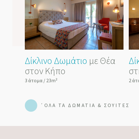
ιο
-
Δίκλινο Δωμάτιο
με Θέα
Δί
στον Κήπο
στ
3 άτομα / 23m²
2 άτ
΄ΌΛΑ ΤΑ ΔΩΜΆΤΙΑ & ΣΟΥΊΤΕΣ